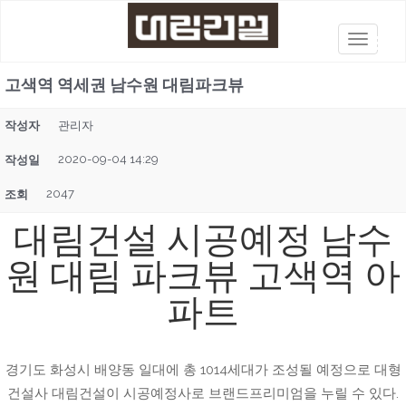
T
o
고색역 역세권 남수원 대림파크뷰
g
g
작성자
관리자
l
2020-09-04 14:29
작성일
e
n
2047
조회
a
대림건설 시공예정 남수
v
i
원 대림 파크뷰 고색역 아
g
파트
a
t
i
경기도 화성시 배양동 일대에 총 1014세대가 조성될 예정으로 대형
o
건설사 대림건설이 시공예정사로 브랜드프리미엄을 누릴 수 있다.
n